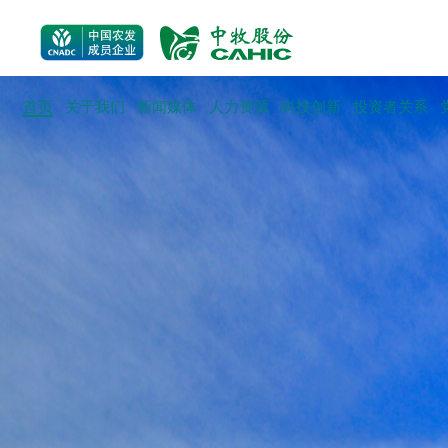
首页
关于我们
新闻媒体
人力资源
科技创新
投资者关系
公司简介
公司新闻
招贤纳士
科研平台
公司治理
管理团队
社会责任
人在中牧
科技成果
临时公告
荣誉资质
学习贯彻领导讲
资料下载
研发与合作
定期报告
品牌标识
话精神专栏
财务信息
组织架构
投资者服务
发展历程
企业文化
联系我们
在线留言